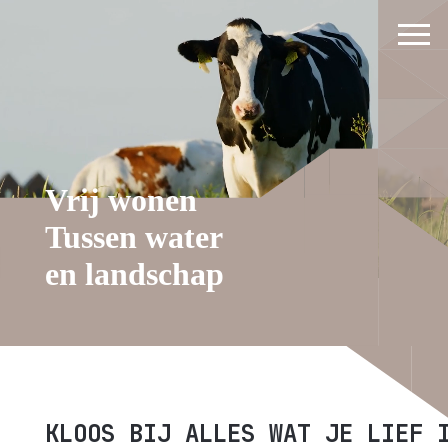
Vrij
wonen
Tussen
water
en
landschap
KLOOS BIJ ALLES WAT JE LIEF 